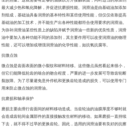
生的热量。这就需要有足够的油膜以分开接触表面，同时适当的添加剂
最大减少热和氧化降解，并促进抗磨损性能。润滑油是由基础油加添加
剂组成，基础油具备润滑的基本特性和某些使用性能，但仅仅依靠提高
基础油的加工技术，并不能生产出各种性能都符合使用要求的润滑油。
为弥补润滑油某些性质上的缺陷并赋予润滑油一些新的优良性质，润滑
油中要加入各种功能不同的添加剂，其主要作用可以改变润滑油的物理
性能，还可以增加或增强润滑油的化学性能，如抗氧抗腐等。
抗微点蚀
微点蚀是齿面表面的微小裂纹和材料转移。这些微点虽然看起来很小，
但它们能降低轮齿的啮合的吻合程度，严重的进一步发展可导致齿轮断
裂故障。为了尽量避免意外停机和更换齿轮造成的损失，可以使用专门
用来防止微点蚀的润滑油。
抗磨损和轴承保护
磨损主要由滑行齿面间的材料移动造成。当齿轮油的油膜厚度不够时就
会造成齿轮间金属部件的直接接触发生材料的移动。如果磨损一直持续
下去，就不得不过早的更换齿轮。因此，选用的润滑油要有良好的抗擦