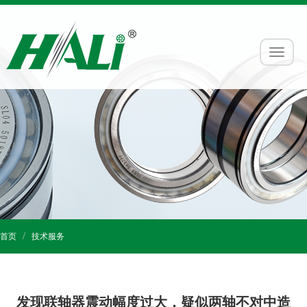
首页
技术服务
发现联轴器震动幅度过大，疑似两轴不对中造