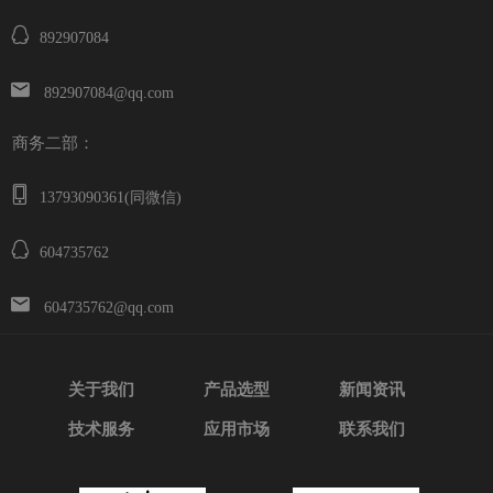
892907084
892907084@qq.com
商务二部：
13793090361(同微信)
604735762
604735762@qq.com
关于我们
产品选型
新闻资讯
技术服务
应用市场
联系我们