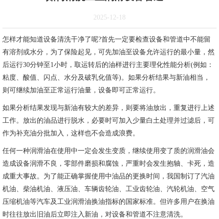
2025-12-18
怎样才能知道设备清洗干净了呢?首先一定要检查设备和管道中不能留
有溶剂或水分，为了保险起见，可先加油至设备允许运行的最小量，然
后运行30分钟至1小时，取运转后的油样进行主要理化性能分析(例如：
粘度、酸值、闪点、水分及破乳化值等)。如果分析结果与新油相当，
则可继续加油至正常运行油量，设备即可正常运行。
如果分析结果发现与新油有较大的差异，则要将油放出，重复进行上述
工作。放出的油品进行脱水，必要时可加入少量白土处理并过滤后，可
作为补充油分批加入，这样也不会造成浪费。
任何一种润滑油在使用中一定会发生变质，继续使用变了质的润滑油会
造成设备润滑不良，零部件磨损和腐蚀，严重时会发生抱轴、卡死，造
成重大事故。为了能正确掌握使用中油品的更换时间，我国制订了汽油
机油、柴油机油、液压油、车辆齿轮油、工业齿轮油、汽轮机油、空气
压缩机油等汽车及工业润滑油换油指标的国家标准。但许多用户在换油
时往往放出旧油后立即注入新油，对设备和管道不注意清洗。